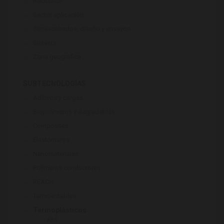
Reciclado
Sector aplicación
Semiacabados, diseño y ensayos
Síntesis
Zona geográfica
SUBTECNOLOGÍAS
Aditivos y cargas
Biopolímeros y degradables
Composites
Elastómeros
Nanomateriales
Polímeros conductores
REACH
Termoestables
Termoplásticos
-
ABS