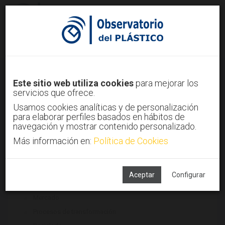
Identifícate
Regístrate
Legislación del sector plástico
Este sitio web utiliza cookies
para mejorar los
servicios que ofrece.
Inicio
Tendencias
Legislación del sector plástico
Usamos cookies analíticas y de personalización
para elaborar perfiles basados en hábitos de
navegación y mostrar contenido personalizado.
Más información en:
Política de Cookies
TECNOLOGÍAS ASOCIADAS
Maquinaria
Materiales
Aceptar
Configurar
Medio ambiente
Mercado
Procesos de transformación