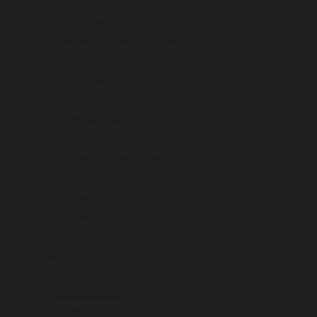
Reciclado
Sector aplicación
Semiacabados, diseño y ensayos
Síntesis
Zona geográfica
SUBTECNOLOGÍAS
Aditivos y cargas
Biopolímeros y degradables
Composites
Elastómeros
Nanomateriales
Polímeros conductores
REACH
Termoestables
Termoplásticos
-
ABS