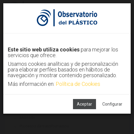
Identifícate
Regístrate
Legislación del sector plástico
Este sitio web utiliza cookies
para mejorar los
servicios que ofrece.
Inicio
Tendencias
Legislación del sector plástico
Usamos cookies analíticas y de personalización
para elaborar perfiles basados en hábitos de
navegación y mostrar contenido personalizado.
Más información en:
Política de Cookies
TECNOLOGÍAS ASOCIADAS
Maquinaria
Materiales
Aceptar
Configurar
Medio ambiente
Mercado
Procesos de transformación