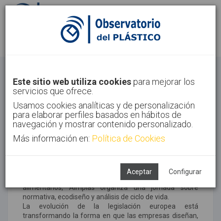
Identifícate
Regístrate
Noticias
Este sitio web utiliza cookies
para mejorar los
servicios que ofrece.
Inicio
Noticias
Usamos cookies analíticas y de personalización
para elaborar perfiles basados en hábitos de
navegación y mostrar contenido personalizado.
Más información en:
Aimplas organiza una jornada
Política de Cookies
sobre normativa de envases
alimentarios, ecodiseño y ACV
Aceptar
Configurar
Ante las nuevas exigencias para los envases
alimentarios, Aimplas organiza una jornada sobre
normativa, ecodiseño y análisis de ciclo de vida.
La evolución de la legislación europea está
transformando la forma en que las empresas diseñan,