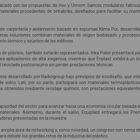
estacado con las propuestas de Hoc y Unnom: bancos modulares fabric
materiales procedentes de tetrabriks, diseñados para facilitar su mont
de carpintería y aislamiento basado en espumas Klima Pur, desarroll
stas soluciones combinan materiales de origen biobasado y proceso
o térmico y acústico de los edificios.
s de plástico, también estarán representados. Inka Palet presentará pa
ra aplicaciones de alta exigencia, mientras que Enplast exhibirá un b
al reciclado postconsumo sin perder prestaciones técnicas.
ía desarrollado por Radicigroup bajo principios de ecodiseño, que int
e vidrio. Lati, por su parte, participará con materiales termoplástico
ica obtenidos mediante reciclaje químico, con prestaciones equivalente
capacidad del sector para avanzar hacia una economía circular basada e
e materiales. Asimismo, durante el salón, Equiplast entregará los Pre
vadoras presentadas en la muestra.
a amplia área de networking y, como novedad, un congreso con cerca d
a debatir los grandes retos de la industria del plástico.