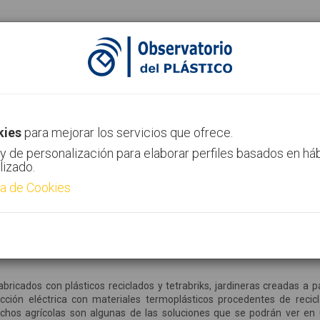
ias
Canal AIMPLAS
Contacto
kies
para mejorar los servicios que ofrece.
y de personalización para elaborar perfiles basados en há
lizado.
ca de Cookies
ular toma forma en una exposición de
ricados con plásticos reciclados y tetrabriks, jardineras creadas a pa
cción eléctrica con materiales termoplásticos procedentes de recic
chos agrícolas son algunas de las soluciones que se podrán ver en