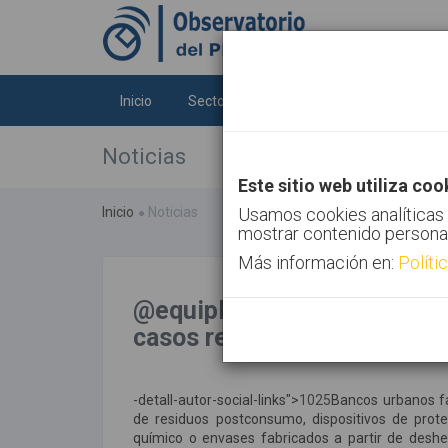
Inicio
Sectores
Tecnologías
Tendenc
Noticias
Este sitio web utiliza coo
Inicio
Noticias
Usamos cookies analíticas 
mostrar contenido persona
Más información en:
Políti
@equiplast El plástico circ
casos reales en Equiplast
-detall-autor-social-links">
1025
Bancos urbanos fab
de residuos postconsumo, dispositivos de prote
químico o envases fabricados a partir de deshe