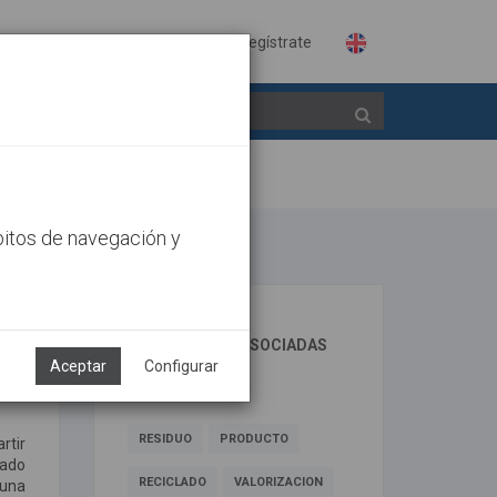
Identifícate
Regístrate
bitos de navegación y
TECNOLOGÍAS ASOCIADAS
Aceptar
Configurar
DESCRIPTORES
RESIDUO
PRODUCTO
rtir
lado
RECICLADO
VALORIZACION
 una