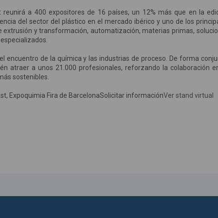
st reunirá a 400 expositores de 16 países, un 12% más que en la edi
ncia del sector del plástico en el mercado ibérico y uno de los princip
de extrusión y transformación, automatización, materias primas, soluci
 especializados.
 el encuentro de la química y las industrias de proceso. De forma conju
 atraer a unos 21.000 profesionales, reforzando la colaboración e
 más sostenibles.
xpoquimia Fira de BarcelonaSolicitar información
Ver stand virtual