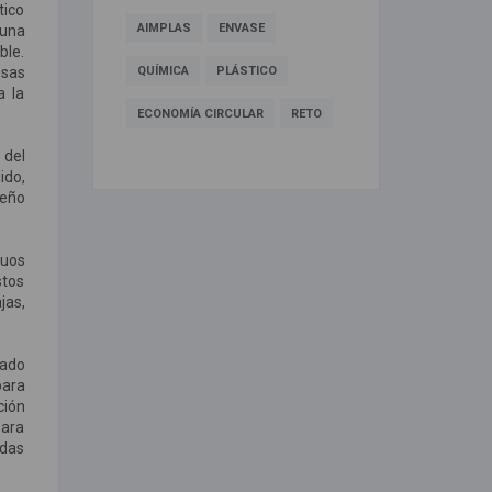
tico
AIMPLAS
ENVASE
una
ble.
esas
QUÍMICA
PLÁSTICO
a la
ECONOMÍA CIRCULAR
RETO
 del
ido,
seño
duos
stos
jas,
lado
para
ción
para
adas