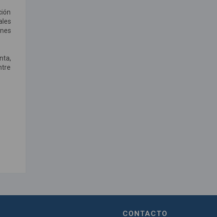
ción
ales
ones
nta,
ntre
CONTACTO