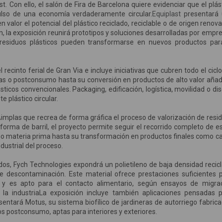
st. Con ello, el salón de Fira de Barcelona quiere evidenciar que el plás
ulso de una economía verdaderamente circular.
Equiplast
presentará 
 valor el potencial del plástico reciclado, reciclable o de origen renova
ón, la exposición reunirá prototipos y soluciones desarrolladas por empr
 residuos plásticos pueden transformarse en nuevos productos par
 recinto ferial de Gran Via e incluye iniciativas que cubren todo el ciclo
olas o postconsumo hasta su conversión en productos de alto valor añad
ticos convencionales. Packaging, edificación, logística, movilidad o di
 plástico circular.
Aimplas que recrea de forma gráfica el proceso de valorización de resi
forma de barril, el proyecto permite seguir el recorrido completo de e
mo materia prima hasta su transformación en productos finales como ca
dustrial del proceso.
dos, Fych Technologies expondrá un polietileno de baja densidad recic
 descontaminación. Este material ofrece prestaciones suficientes 
a y es apto para el contacto alimentario, según ensayos de migra
y la industriaLa exposición incluye también aplicaciones pensadas 
sentará Motus, su sistema biofílico de jardineras de autorriego fabric
s postconsumo, aptas para interiores y exteriores.