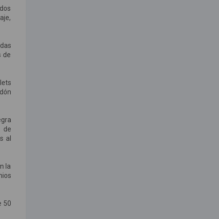
ados
aje,
adas
s de
lets
idón
egra
s de
s al
n la
mios
e 50