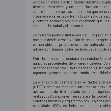
exposición sobre plástico circular durante Equipla
tiene muchas vidas y un papel clave en el imp
selección de diez aplicaciones reales que ponen en
Integrada en el espacio Rethinking Plastic del sal
y centros tecnológicos que confirman que los
industria, la ciudad y el consumo.
La muestra podrá visitarse del 2 al 5 de junio en el
material desde la valorización de residuos agríc
comparables en prestaciones a los materiales plás
urbano son algunos de los sectores usuarios de este
Entre las propuestas destaca una instalación de 
agrícolas procedentes de olivares y viñedos. Con 
desechos sarmientos u hollejos desde su uso co
tapones o posavasos, demostrando la viabilidad in
En el ámbito de los materiales reciclados avanza
(rLDPE) obtenido mediante un proceso propio de
aplicaciones de film soplado de alta exigenci
realizados.Aplicaciones reales para la ciudad 
entornos urbanos y arquitectónicos. Citysens pre
con plástico 100% reciclado procedente de residuo