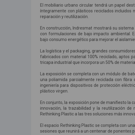
El mobiliario urbano circular tendrá un papel d
íntegramente con plásticos reciclados incluidos 
reparación y reutilización.
En construcción, Indresmat mostrará su sistema 
con formulaciones de bajo impacto ambiental. E
bajo consumo energético para mejorar el aislamient
La logística y el packaging, grandes consumidore
fabricados con material 100% reciclado, aptos pa
tricapa industrial que incorpora un 50% de materi
La exposición se completa con un módulo de bater
una poliamida parcialmente reciclada con fibra d
ingeniería para dispositivos de protección eléctr
plástico virgen.
En conjunto, la exposición pone de manifiesto la 
innovación, la trazabilidad y la reutilización d
Rethinking Plastic a las tres soluciones más inno
El espacio Rethinking Plastic se completa con un
sesiones que reunirá a un centenar de ponentes par