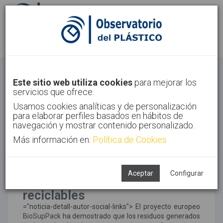
Identifícate
Regístrate
Noticias
Este sitio web utiliza cookies
para mejorar los
servicios que ofrece.
Inicio
Noticias
Usamos cookies analíticas y de personalización
para elaborar perfiles basados en hábitos de
navegación y mostrar contenido personalizado.
Más información en:
@aimplas El proyecto
Política de Cookies
BioSupPack valida el uso de
residuos cerveceros para
Aceptar
Configurar
fabricar envases biobasados y
reciclables
="noticia-detall-autor-social-links">
El proyecto europeo
BioSupPack
ha demostrado que los residuos generados