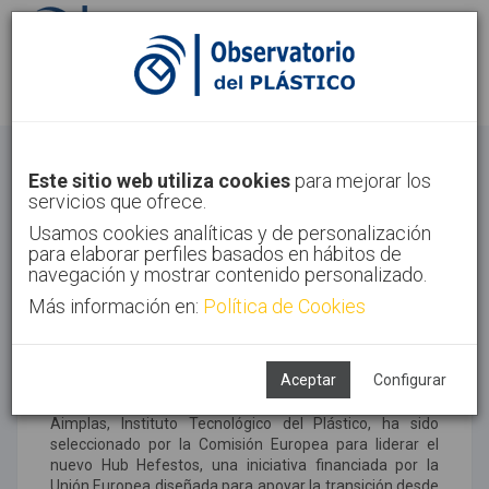
Identifícate
Regístrate
Noticias
Este sitio web utiliza cookies
para mejorar los
servicios que ofrece.
Inicio
Noticias
Usamos cookies analíticas y de personalización
para elaborar perfiles basados en hábitos de
navegación y mostrar contenido personalizado.
Más información en:
Aimplas liderará el Hub
Política de Cookies
Hefectos, para impulsar
retardantes de llama más
Aceptar
Configurar
seguros
Aimplas, Instituto Tecnológico del Plástico, ha sido
seleccionado por la Comisión Europea para liderar el
nuevo Hub Hefestos, una iniciativa financiada por la
Unión Europea diseñada para apoyar la transición desde