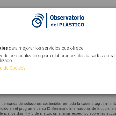
ias
Canal AIMPLAS
Contacto
kies
para mejorar los servicios que ofrece.
y de personalización para elaborar perfiles basados en há
lizado.
ca de Cookies
de Aimplas analizará las etiquetas
erduras
 y demanda de soluciones sostenibles en toda la cadena agroalimenta
incluido en el programa de su
IX Seminario Internacional de Biopolímer
lencia los días 4 y 5 de marzo, un análisis específico sobre las etiqu