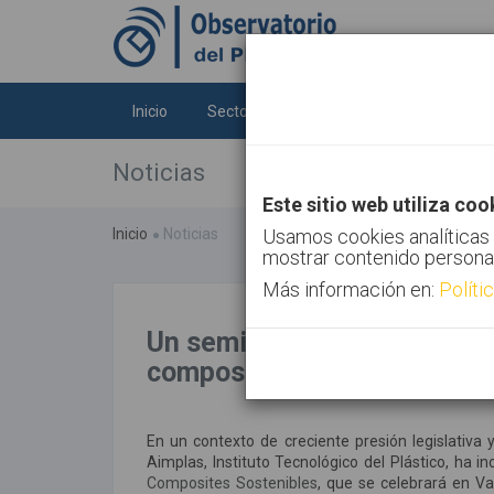
Inicio
Sectores
Tecnologías
Tendenc
Noticias
Este sitio web utiliza coo
Inicio
Noticias
Usamos cookies analíticas 
mostrar contenido persona
Más información en:
Políti
Un seminario internacional 
compostables en frutas y v
En un contexto de creciente presión legislativa
Aimplas, Instituto Tecnológico del Plástico, ha 
Composites Sostenibles
, que se celebrará en Va