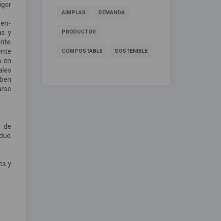
igor
AIMPLAS
DEMANDA
men-
as y
PRODUCTOR
ente
ente
COMPOSTABLE
SOSTENIBLE
o en
ales
eben
arse
r de
iduo
es y