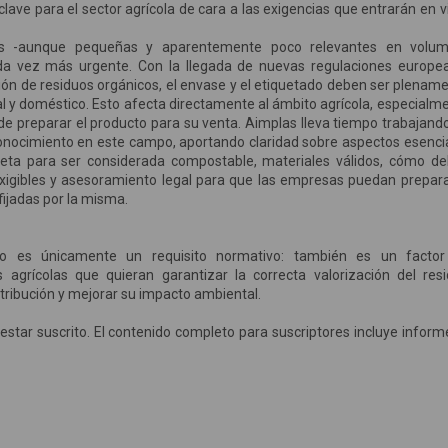
ave para el sector agrícola de cara a las exigencias que entrarán en v
izas -aunque pequeñas y aparentemente poco relevantes en volu
da vez más urgente. Con la llegada de nuevas regulaciones europe
tión de residuos orgánicos, el envase y el etiquetado deben ser plenam
al y doméstico. Esto afecta directamente al ámbito agrícola, especialm
e preparar el producto para su venta. Aimplas lleva tiempo trabajand
conocimiento en este campo, aportando claridad sobre aspectos esenci
ueta para ser considerada compostable, materiales válidos, cómo d
 exigibles y asesoramiento legal para que las empresas puedan prepar
 fijadas por la misma.
no es únicamente un requisito normativo: también es un facto
 agrícolas que quieran garantizar la correcta valorización del res
tribución y mejorar su impacto ambiental.
estar suscrito. El contenido completo para suscriptores incluye inform