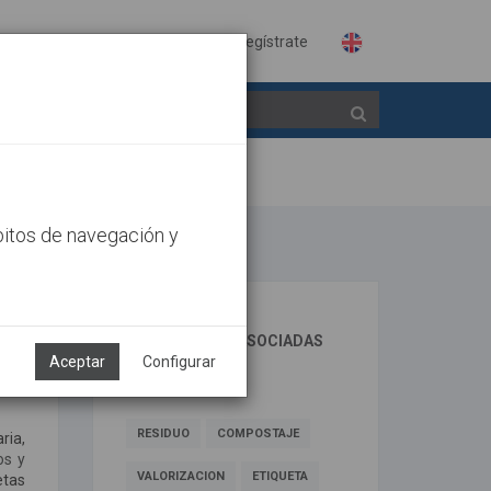
Identifícate
Regístrate
bitos de navegación y
TECNOLOGÍAS ASOCIADAS
Aceptar
Configurar
DESCRIPTORES
RESIDUO
COMPOSTAJE
ria,
os y
VALORIZACION
ETIQUETA
etas