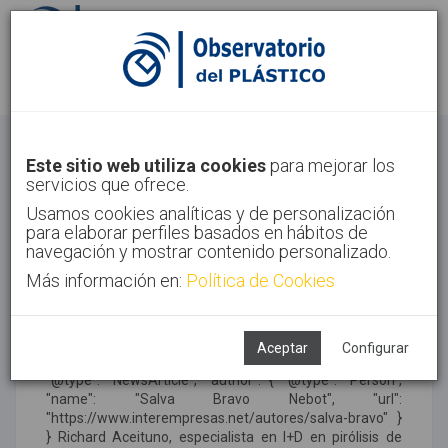
Identifícate
Regístrate
Noticias
Este sitio web utiliza cookies
para mejorar los
servicios que ofrece.
Inicio
Noticias
Usamos cookies analíticas y de personalización
para elaborar perfiles basados en hábitos de
navegación y mostrar contenido personalizado.
Más información en:
@aimplas Entrevista a Richard
Política de Cookies
Aceituno, especialista en I+D
en pirólisis de plásticos en GSF
Aceptar
Configurar
pplication/ld+json"> { "@context": "https://schema.org",
"@type": "NewsArticle", "author": { "@type": "Person",
"name": "Salva Bravo Nebot", "url":
"https://www.interempresas.net/autores/salva-bravo" }
}
Richard Aceituno, especialista en I+D en pirólisis de